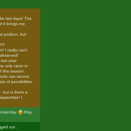
the last days! The
d it brings me
he podium, but
!!!!
! I really can't
 deserved!
last year.
he only racer in
f this season.
Gutix can secure
ts of possibilities
- but is there a
 September! I
ersterday.
May
gged out...