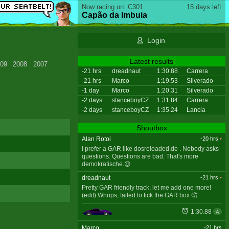
Now racing on: C301
15 days left
Capão da Imbuia
Login
Latest results
09
2008
2007
-21 hrs
dreadnaut
1:30.88
Carrera
-21 hrs
Marco
1:19.53
Silverado
-1 day
Marco
1:20.31
Silverado
-2 days
stanceboyCZ
1:31.84
Carrera
-2 days
stanceboyCZ
1:35.24
Lancia
Shoutbox
Alan Rotoi
-20 hrs
•
I prefer a GAR like dosreloaded.de . Nobody asks
questions. Questions are bad. That's more
demokratische.😉
dreadnaut
-21 hrs
•
Pretty GAR friendly track, let me add one more!
(edit) Whops, failed to tick the GAR box 🤦
1:30.88
A
Marco
-21 hrs