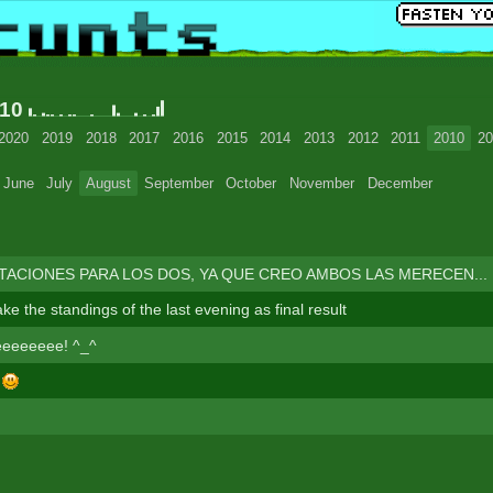
010
2020
2019
2018
2017
2016
2015
2014
2013
2012
2011
2010
20
June
July
August
September
October
November
December
ITACIONES PARA LOS DOS, YA QUE CREO AMBOS LAS MERECEN...
take the standings of the last evening as final result
eeeeeee! ^_^
n