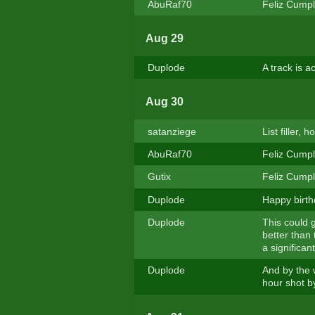
AbuRaf70
Feliz Cumpl
Aug 29
Duplode
A track is a
Aug 30
satanziege
List filler, 
AbuRaf70
Feliz Cumpl
Gutix
Feliz Cumpl
Duplode
Happy birth
Duplode
This could g
better than 
a significa
Duplode
And by the w
hour shot by