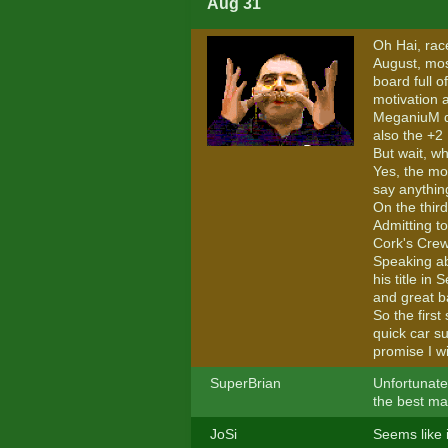
Aug 31
Oh Hai, rac
August, mos
board full o
motivation 
MeganiuM d
also the +2
But wait, w
Yes, the mos
say anythin
On the third
Admitting to
Cork's Crew
Speaking ab
his title in
and great ba
So the first
quick car su
promise I wil
SuperBrian
Unfortunate
the best man
JoSi
Seems like i