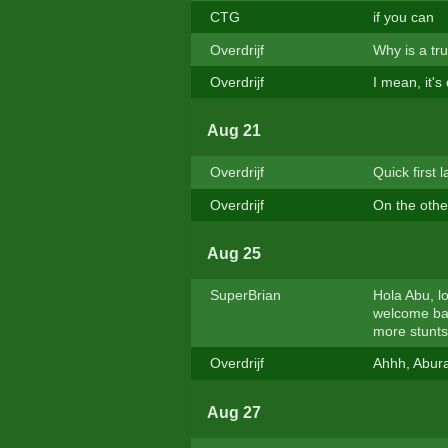
CTG
if you can
Overdrijf
Why is a tr
Overdrijf
I mean, it's
Aug 21
Overdrijf
Quick first 
Overdrijf
On the other
Aug 25
SuperBrian
Hola Abu, l
welcome bac
more stunts
Overdrijf
Ahhh, Aburaf
Aug 27