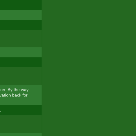
ton. By the way
vation back for
.