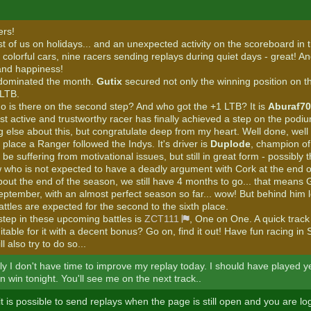
ers!
t of us on holidays... and an unexpected activity on the scoreboard in 
f colorful cars, nine racers sending replays during quiet days - great! An
and happiness!
ominated the month.
Gutix
secured not only the winning position on t
 LTB.
ho is there on the second step? And who got the +1 LTB? It is
Aburaf70
t active and trustworthy racer has finally achieved a step on the podium
g else about this, but congratulate deep from my heart. Well done, well
 place a Ranger followed the Indys. It's driver is
Duplode
, champion of 
 be suffering from motivational issues, but still in great form - possibly t
 who is not expected to have a deadly argument with Cork at the end o
out the end of the season, we still have 4 months to go... that means 
 September, with an almost perfect season so far... wow! But behind him lo
ttles are expected for the second to the sixth place.
 step in these upcoming battles is
ZCT111
, One on One. A quick track 
itable for it with a decent bonus? Go on, find it out! Have fun racing in
l also try to do so...
ly I don't have time to improve my replay today. I should have played y
 win tonight. You'll see me on the next track..
t is possible to send replays when the page is still open and you are lo