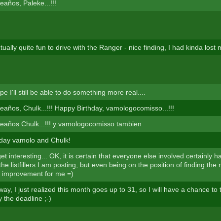
eaños, Paleke...!!!
ctually quite fun to drive with the Ranger - nice finding, I had kinda lost
hope I'll still be able to do something more real....
eaños, Chulk...!!! Happy Birthday, vamologocomisso...!!!
eaños Chulk...!!! y vamologocomisso tambien
day vamolo and Chulk!
et interesting... OK, it is certain that everyone else involved certainly 
the listfillers I am posting, but even being on the position of finding the 
nt improvement for me =)
ay, I just realized this month goes up to 31, so I will have a chance to 
 the deadline ;-)