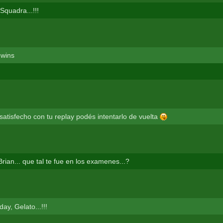
Squadra...!!!
 wins
 satisfecho con tu replay podés intentarlo de vuelta
rian... que tal te fue en los examenes...?
ay, Gelato...!!!