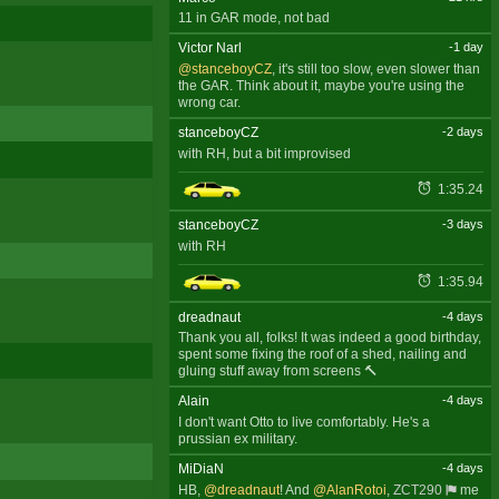
11 in GAR mode, not bad
Victor Narl
-1 day
@stanceboyCZ
, it's still too slow, even slower than
the GAR. Think about it, maybe you're using the
wrong car.
stanceboyCZ
-2 days
with RH, but a bit improvised
1:35.24
stanceboyCZ
-3 days
with RH
1:35.94
dreadnaut
-4 days
Thank you all, folks! It was indeed a good birthday,
spent some fixing the roof of a shed, nailing and
gluing stuff away from screens 🔨
Alain
-4 days
I don't want Otto to live comfortably. He's a
prussian ex military.
MiDiaN
-4 days
HB,
@dreadnaut
! And
@AlanRotoi
,
ZCT290
me