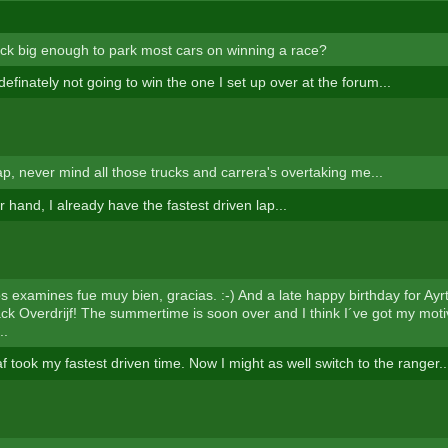
uck big enough to park most cars on winning a race?
 definately not going to win the one I set up over at the forum...
lap, never mind all those trucks and carrera's overtaking me...
 hand, I already have the fastest driven lap...
os examines fue muy bien, gracias. :-) And a late happy birthday for Ayr
k Overdrijf! The summertime is soon over and I think I´ve got my moti
..
 took my fastest driven time. Now I might as well switch to the ranger..