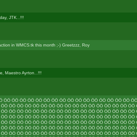
ay, JTK...!!!
ction in WMCS.tk this month ;-) Greetzzz, Roy
, Maestro Ayrton...!!!
Ö ÖÖ ÖÖ ÖÖ ÖÖ ÖÖ ÖÖ ÖÖ ÖÖ ÖÖ ÖÖ ÖÖ ÖÖ ÖÖ ÖÖ ÖÖ ÖÖ Ö
 ÖÖ ÖÖ ÖÖ ÖÖ ÖÖ ÖÖ ÖÖ ÖÖ ÖÖ ÖÖ ÖÖ ÖÖ ÖÖ ÖÖ ÖÖ ÖÖ ÖÖ
 ÖÖ ÖÖ ÖÖ ÖÖ ÖÖ ÖÖ ÖÖ ÖÖ ÖÖ ÖÖ ÖÖ ÖÖ ÖÖ ÖÖ ÖÖ ÖÖ ÖÖ
 ÖÖ ÖÖ ÖÖ ÖÖ ÖÖ ÖÖ ÖÖ ÖÖ ÖÖ ÖÖ ÖÖ ÖÖ ÖÖ ÖÖ ÖÖ ÖÖ ÖÖ
 ÖÖ ÖÖ ÖÖ ÖÖ ÖÖ ÖÖ ÖÖ ÖÖ ÖÖ ÖÖ ÖÖ ÖÖ ÖÖ ÖÖ ÖÖ ÖÖ ÖÖ
 ÖÖ ÖÖ ÖÖ ÖÖ ÖÖ ÖÖ ÖÖ ÖÖ ÖÖ ÖÖ ÖÖ ÖÖ ÖÖ ÖÖ ÖÖ ÖÖ ÖÖ
 ÖÖ ÖÖ ÖÖ ÖÖ ÖÖ ÖÖ ÖÖ ÖÖ ÖÖ ÖÖ ÖÖ ÖÖ ÖÖ ÖÖ ÖÖ ÖÖ ÖÖ