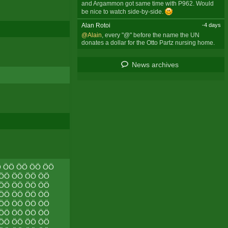
and Argammon got same time with P962. Would
be nice to watch side-by-side.
Alan Rotoi
-4 days
@Alain
, every "@" before the name the UN
donates a dollar for the Otto Partz nursing home.
News archives
Ö ÖÖ ÖÖ ÖÖ ÖÖ
 ÖÖ ÖÖ ÖÖ ÖÖ
 ÖÖ ÖÖ ÖÖ ÖÖ
 ÖÖ ÖÖ ÖÖ ÖÖ
 ÖÖ ÖÖ ÖÖ ÖÖ
 ÖÖ ÖÖ ÖÖ ÖÖ
 ÖÖ ÖÖ ÖÖ ÖÖ